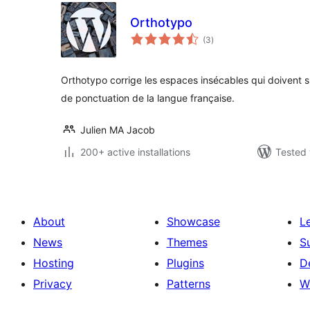
Orthotypo
total
(3
)
ratings
Orthotypo corrige les espaces insécables qui doivent s
de ponctuation de la langue française.
Julien MA Jacob
200+ active installations
Tested 
About
Showcase
L
News
Themes
S
Hosting
Plugins
D
Privacy
Patterns
W