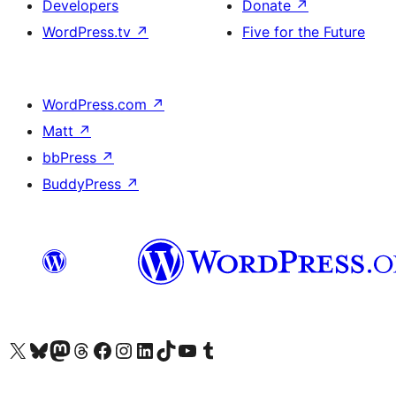
Developers
Donate
↗
WordPress.tv
↗
Five for the Future
WordPress.com
↗
Matt
↗
bbPress
↗
BuddyPress
↗
Visit our X (formerly Twitter) account
Visit our Bluesky account
Visit our Mastodon account
Visit our Threads account
Visit our Facebook page
Visit our Instagram account
Visit our LinkedIn account
Visit our TikTok account
Visit our YouTube channel
Visit our Tumblr account