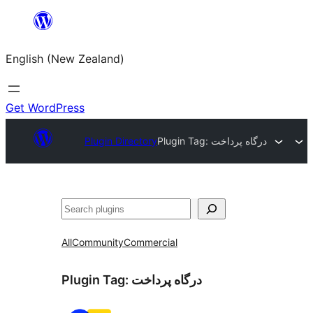
Skip
to
English (New Zealand)
content
Get WordPress
Plugin Directory
Plugin Tag:
درگاه پرداخت
Search
All
Community
Commercial
Plugin Tag:
درگاه پرداخت