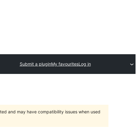
Submit a plugin
My favourites
Log in
orted and may have compatibility issues when used