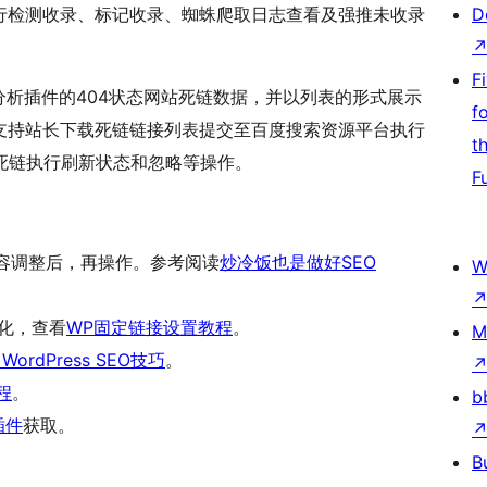
行检测收录、标记收录、蜘蛛爬取日志查看及强推未收录
D
F
分析插件的404状态网站死链数据，并以列表的形式展示
f
支持站长下载死链链接列表提交至百度搜索资源平台执行
t
死链执行刷新状态和忽略等操作。
F
内容调整后，再操作。参考阅读
炒冷饭也是做好SEO
W
优化，查看
WP固定链接设置教程
。
M
 WordPress SEO技巧
。
程
。
b
r插件
获取。
B