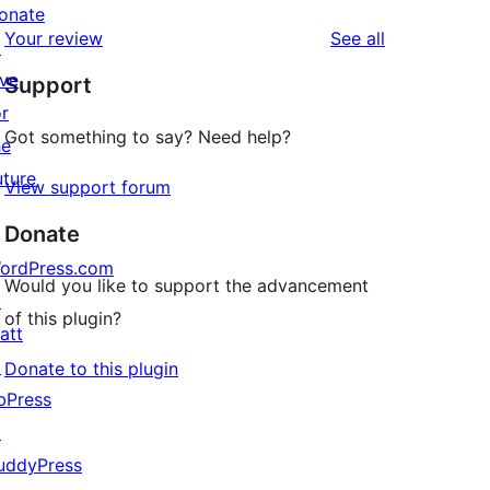
reviews
star
onate
1-
reviews
Your review
See all
reviews
↗
star
ive
Support
reviews
or
Got something to say? Need help?
he
uture
View support forum
Donate
ordPress.com
Would you like to support the advancement
↗
of this plugin?
att
↗
Donate to this plugin
bPress
↗
uddyPress