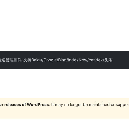
插件-支持Baidu/Google/Bing/IndexNow/Yandex/头条
jor releases of WordPress
. It may no longer be maintained or supp