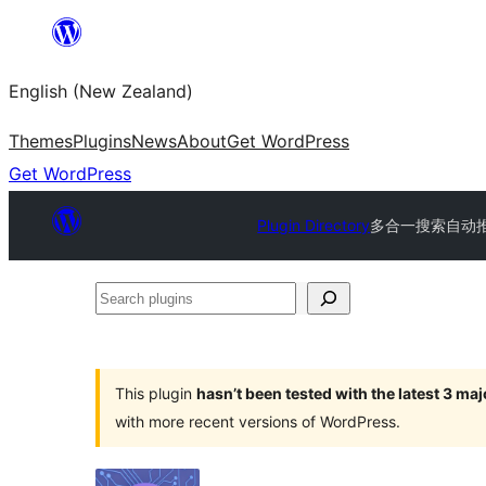
Skip
to
English (New Zealand)
content
Themes
Plugins
News
About
Get WordPress
Get WordPress
Plugin Directory
多合一搜索自动推送管理
Search
plugins
This plugin
hasn’t been tested with the latest 3 ma
with more recent versions of WordPress.