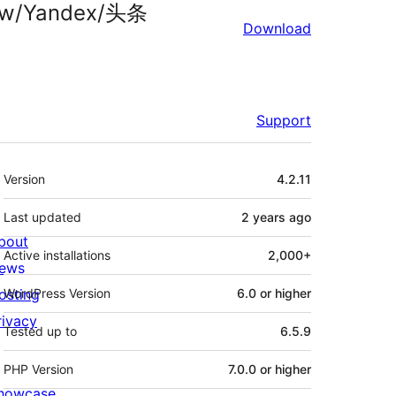
w/Yandex/头条
Download
Support
Meta
Version
4.2.11
Last updated
2 years
ago
bout
Active installations
2,000+
ews
osting
WordPress Version
6.0 or higher
rivacy
Tested up to
6.5.9
PHP Version
7.0.0 or higher
howcase