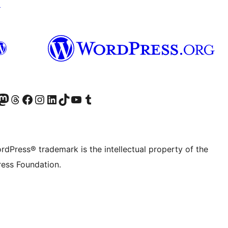
↗
Twitter) account
r Bluesky account
sit our Mastodon account
Visit our Threads account
Visit our Facebook page
Visit our Instagram account
Visit our LinkedIn account
Visit our TikTok account
Visit our YouTube channel
Visit our Tumblr account
rdPress® trademark is the intellectual property of the
ess Foundation.